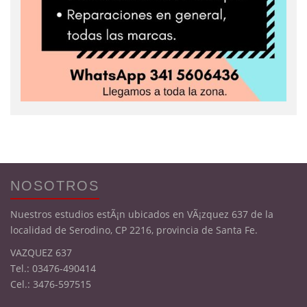
NOSOTROS
Nuestros estudios estÃ¡n ubicados en VÃ¡zquez 637 de la
localidad de Serodino, CP 2216, provincia de Santa Fe.
VAZQUEZ 637
Tel.: 03476-490414
Cel.: 3476-597515