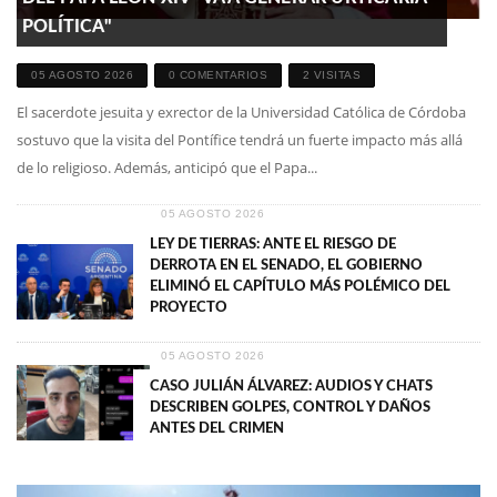
POLÍTICA"
05 AGOSTO 2026
0 COMENTARIOS
2 VISITAS
El sacerdote jesuita y exrector de la Universidad Católica de Córdoba
sostuvo que la visita del Pontífice tendrá un fuerte impacto más allá
de lo religioso. Además, anticipó que el Papa...
05 AGOSTO 2026
LEY DE TIERRAS: ANTE EL RIESGO DE
DERROTA EN EL SENADO, EL GOBIERNO
ELIMINÓ EL CAPÍTULO MÁS POLÉMICO DEL
PROYECTO
05 AGOSTO 2026
CASO JULIÁN ÁLVAREZ: AUDIOS Y CHATS
DESCRIBEN GOLPES, CONTROL Y DAÑOS
ANTES DEL CRIMEN