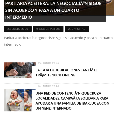
PARITARIA ACEITERA: LA NEGOCIACIÃ³N SIGUE
SIN ACUERDO Y PASA A UN CUARTO
INTERMEDIO
24 JUNIO 2026
0 COMENTARIOS
270 VISITAS
Paritaria aceitera: la negociaciÃ³n sigue sin acuerdo y pasa a un cuarto
intermedio
24 JUNIO 2026
LA CAJA DE JUBILACIONES LANZÃ³ EL
TRÃ¡MITE 100% ONLINE
04 JUNIO 2026
UNA RED DE CONTENCIÃ³N QUE CRUZA
LOCALIDADES: CAMPAÃ±A SOLIDARIA PARA
AYUDAR A UNA FAMILIA DE IBARLUCEA CON
UN NENE INTERNADO