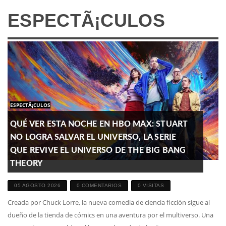
ESPECTÃ¡CULOS
ESPECTÃ¡CULOS
QUÉ VER ESTA NOCHE EN HBO MAX: STUART
NO LOGRA SALVAR EL UNIVERSO, LA SERIE
QUE REVIVE EL UNIVERSO DE THE BIG BANG
THEORY
05 AGOSTO 2026
0 COMENTARIOS
0 VISITAS
Creada por Chuck Lorre, la nueva comedia de ciencia ficción sigue al
dueño de la tienda de cómics en una aventura por el multiverso. Una