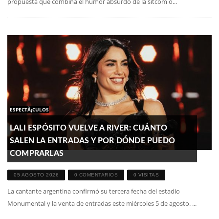
propuesta que combina el humor absurdo de la sitcom o...
ESPECTÃ¡CULOS
LALI ESPÓSITO VUELVE A RIVER: CUÁNTO
SALEN LA ENTRADAS Y POR DÓNDE PUEDO
COMPRARLAS
05 AGOSTO 2026
0 COMENTARIOS
0 VISITAS
La cantante argentina confirmó su tercera fecha del estadio
Monumental y la venta de entradas este miércoles 5 de agosto. ...