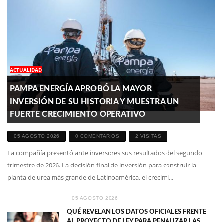
ACTUALIDAD
PAMPA ENERGÍA APROBÓ LA MAYOR
INVERSIÓN DE SU HISTORIA Y MUESTRA UN
FUERTE CRECIMIENTO OPERATIVO
05 AGOSTO 2026
0 COMENTARIOS
2 VISITAS
La compañía presentó ante inversores sus resultados del segundo
trimestre de 2026. La decisión final de inversión para construir la
planta de urea más grande de Latinoamérica, el crecimi...
05 AGOSTO 2026
QUÉ REVELAN LOS DATOS OFICIALES FRENTE
AL PROYECTO DE LEY PARA PENALIZAR LAS