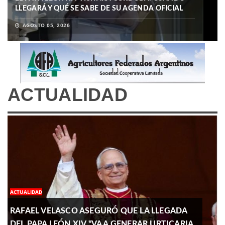
TIERRAS
LLEGARÁ Y QUÉ SE SABE DE SU AGENDA OFICIAL
TIERRAS
LLEGARÁ Y QUÉ SE SABE DE SU AGENDA OFICIAL
AGOSTO 04, 2026
AGOSTO 05, 2026
AGOSTO 04, 2026
AGOSTO 05, 2026
ACTUALIDAD
ACTUALIDAD
RAFAEL VELASCO ASEGURÓ QUE LA LLEGADA
DEL PAPA LEÓN XIV "VA A GENERAR URTICARIA