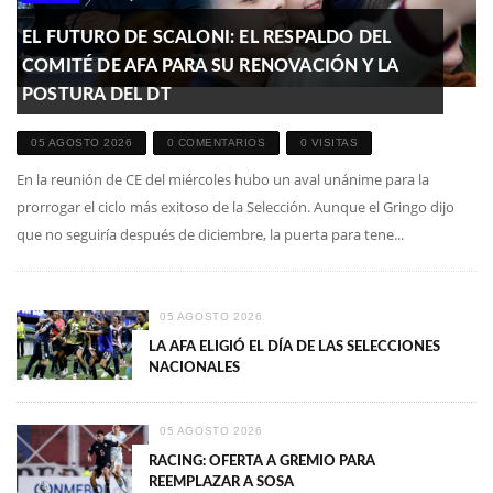
EL FUTURO DE SCALONI: EL RESPALDO DEL
COMITÉ DE AFA PARA SU RENOVACIÓN Y LA
POSTURA DEL DT
05 AGOSTO 2026
0 COMENTARIOS
0 VISITAS
En la reunión de CE del miércoles hubo un aval unánime para la
prorrogar el ciclo más exitoso de la Selección. Aunque el Gringo dijo
que no seguiría después de diciembre, la puerta para tene...
05 AGOSTO 2026
LA AFA ELIGIÓ EL DÍA DE LAS SELECCIONES
NACIONALES
05 AGOSTO 2026
RACING: OFERTA A GREMIO PARA
REEMPLAZAR A SOSA